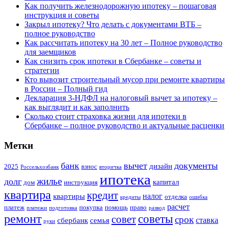
Как получить железнодорожную ипотеку – пошаговая
инструкция и советы
Закрыл ипотеку? Что делать с документами ВТБ –
полное руководство
Как рассчитать ипотеку на 30 лет – Полное руководство
для заемщиков
Как снизить срок ипотеки в Сбербанке – советы и
стратегии
Кто вывозит строительный мусор при ремонте квартиры
в России – Полный гид
Декларация 3-НДФЛ на налоговый вычет за ипотеку –
как выглядит и как заполнить
Сколько стоит страховка жизни для ипотеки в
Сбербанке – полное руководство и актуальные расценки
Метки
банк
вычет
документы
дизайн
2025
взнос
Россельхозбанк
вторичка
ипотека
жилье
долг
капитал
дом
инструкция
квартира
кредит
налог
квартиры
отделка
кредиты
ошибка
расчет
платеж
покупка
помощь
право
платежи
подготовка
развод
ремонт
советы
совет
срок
ставка
сбербанк
семья
руки