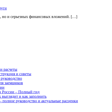
луги
и, но и серьезных финансовых вложений. […]
 и расчеты
струкция и советы
 руководство
для заемщиков
гии
в России – Полный гид
 выглядит и как заполнить
 – полное руководство и актуальные расценки