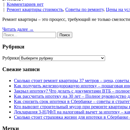
|
Комментариев нет
|
Ремонт квартиры стоимость
,
Советы по ремонту
,
Цены на ус
Ремонт квартиры – это процесс, требующий не только смелост
Читать далее →
Рубрики
Рубрики
Свежие записи
Сколько стоит ремонт квартиры 37 метров – цена, советы
Как получить железнодорожную ипотеку – пошаговая ин
Закрыл ипотеку? Что делать с документами ВТБ – полное
Как рассчитать ипотеку на 30 лет – Полное руководство 
Как снизить срок ипотеки в Сбербанке – советы и страте
Кто вывозит строительный мусор при ремонте квартиры 
Декларация 3-НДФЛ на налоговый вычет за ипотеку – как
Сколько стоит страховка жизни для ипотеки в Сбербанке
Метки