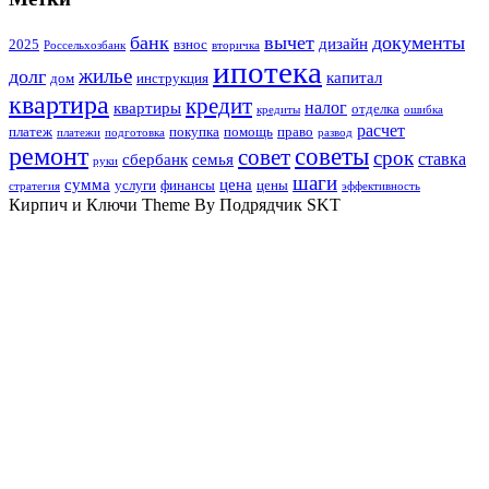
банк
вычет
документы
дизайн
2025
взнос
Россельхозбанк
вторичка
ипотека
жилье
долг
капитал
дом
инструкция
квартира
кредит
налог
квартиры
отделка
кредиты
ошибка
расчет
платеж
покупка
помощь
право
платежи
подготовка
развод
ремонт
советы
совет
срок
ставка
сбербанк
семья
руки
шаги
сумма
цена
услуги
финансы
цены
стратегия
эффективность
Кирпич и Ключи Theme By Подрядчик SKT