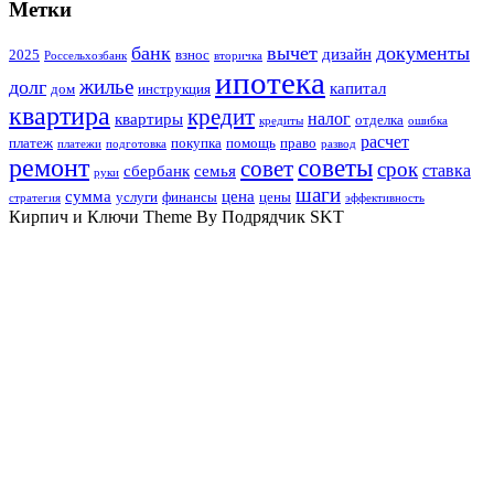
Метки
банк
вычет
документы
дизайн
2025
взнос
Россельхозбанк
вторичка
ипотека
жилье
долг
капитал
дом
инструкция
квартира
кредит
налог
квартиры
отделка
кредиты
ошибка
расчет
платеж
покупка
помощь
право
платежи
подготовка
развод
ремонт
советы
совет
срок
ставка
сбербанк
семья
руки
шаги
сумма
цена
услуги
финансы
цены
стратегия
эффективность
Кирпич и Ключи Theme By Подрядчик SKT