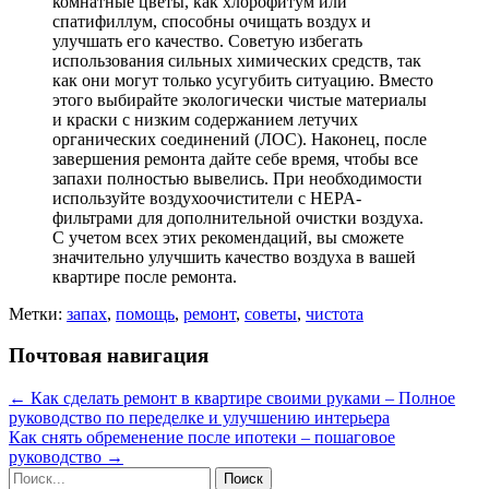
комнатные цветы, как хлорофитум или
спатифиллум, способны очищать воздух и
улучшать его качество. Советую избегать
использования сильных химических средств, так
как они могут только усугубить ситуацию. Вместо
этого выбирайте экологически чистые материалы
и краски с низким содержанием летучих
органических соединений (ЛОС). Наконец, после
завершения ремонта дайте себе время, чтобы все
запахи полностью вывелись. При необходимости
используйте воздухоочистители с HEPA-
фильтрами для дополнительной очистки воздуха.
С учетом всех этих рекомендаций, вы сможете
значительно улучшить качество воздуха в вашей
квартире после ремонта.
Метки:
запах
,
помощь
,
ремонт
,
советы
,
чистота
Почтовая навигация
←
Как сделать ремонт в квартире своими руками – Полное
руководство по переделке и улучшению интерьера
Как снять обременение после ипотеки – пошаговое
руководство
→