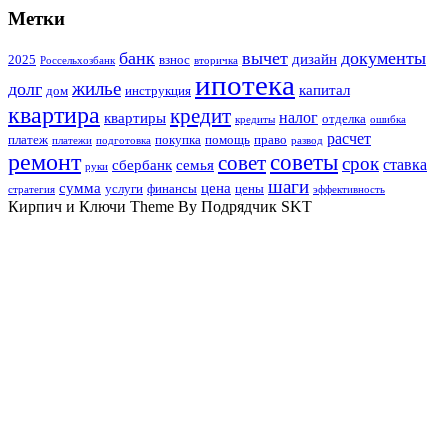
Метки
банк
вычет
документы
дизайн
2025
взнос
Россельхозбанк
вторичка
ипотека
жилье
долг
капитал
дом
инструкция
квартира
кредит
налог
квартиры
отделка
кредиты
ошибка
расчет
платеж
покупка
помощь
право
платежи
подготовка
развод
ремонт
советы
совет
срок
ставка
сбербанк
семья
руки
шаги
сумма
цена
услуги
финансы
цены
стратегия
эффективность
Кирпич и Ключи Theme By Подрядчик SKT