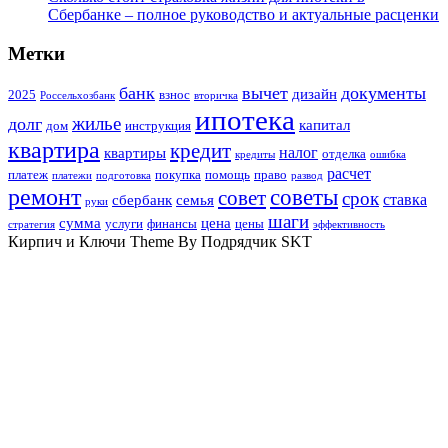
Сбербанке – полное руководство и актуальные расценки
Метки
банк
вычет
документы
дизайн
2025
взнос
Россельхозбанк
вторичка
ипотека
жилье
долг
капитал
дом
инструкция
квартира
кредит
налог
квартиры
отделка
кредиты
ошибка
расчет
платеж
покупка
помощь
право
платежи
подготовка
развод
ремонт
советы
совет
срок
ставка
сбербанк
семья
руки
шаги
сумма
цена
услуги
финансы
цены
стратегия
эффективность
Кирпич и Ключи Theme By Подрядчик SKT