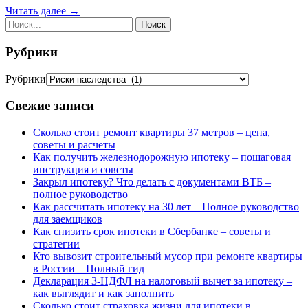
Читать далее →
Рубрики
Рубрики
Свежие записи
Сколько стоит ремонт квартиры 37 метров – цена,
советы и расчеты
Как получить железнодорожную ипотеку – пошаговая
инструкция и советы
Закрыл ипотеку? Что делать с документами ВТБ –
полное руководство
Как рассчитать ипотеку на 30 лет – Полное руководство
для заемщиков
Как снизить срок ипотеки в Сбербанке – советы и
стратегии
Кто вывозит строительный мусор при ремонте квартиры
в России – Полный гид
Декларация 3-НДФЛ на налоговый вычет за ипотеку –
как выглядит и как заполнить
Сколько стоит страховка жизни для ипотеки в