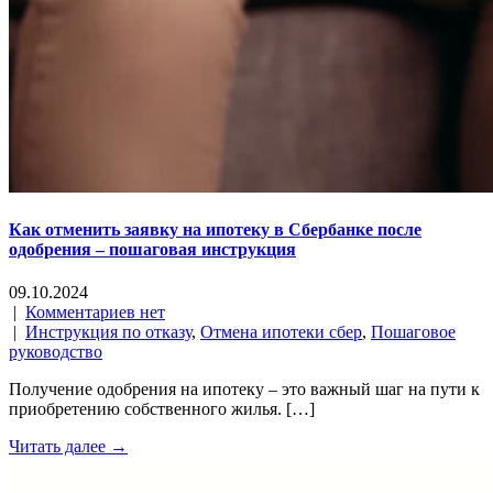
Как отменить заявку на ипотеку в Сбербанке после
одобрения – пошаговая инструкция
09.10.2024
|
Комментариев нет
|
Инструкция по отказу
,
Отмена ипотеки сбер
,
Пошаговое
руководство
Получение одобрения на ипотеку – это важный шаг на пути к
приобретению собственного жилья. […]
Читать далее →