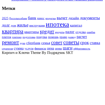
Метки
банк
вычет
документы
дизайн
2025
взнос
Россельхозбанк
вторичка
ипотека
жилье
долг
капитал
дом
инструкция
квартира
кредит
налог
квартиры
отделка
кредиты
ошибка
расчет
платеж
покупка
помощь
право
платежи
подготовка
развод
ремонт
советы
совет
срок
ставка
сбербанк
семья
руки
шаги
сумма
цена
услуги
финансы
цены
стратегия
эффективность
Кирпич и Ключи Theme By Подрядчик SKT