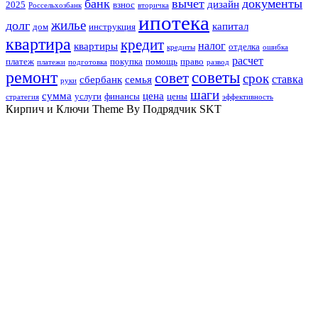
банк
вычет
документы
дизайн
2025
взнос
Россельхозбанк
вторичка
ипотека
жилье
долг
капитал
дом
инструкция
квартира
кредит
налог
квартиры
отделка
кредиты
ошибка
расчет
платеж
покупка
помощь
право
платежи
подготовка
развод
ремонт
советы
совет
срок
ставка
сбербанк
семья
руки
шаги
сумма
цена
услуги
финансы
цены
стратегия
эффективность
Кирпич и Ключи Theme By Подрядчик SKT