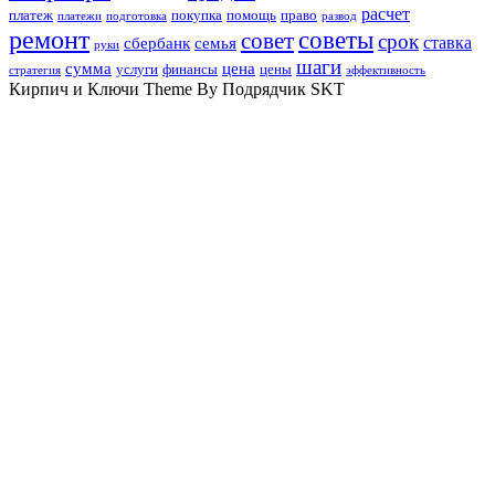
расчет
платеж
покупка
помощь
право
платежи
подготовка
развод
ремонт
советы
совет
срок
ставка
сбербанк
семья
руки
шаги
сумма
цена
услуги
финансы
цены
стратегия
эффективность
Кирпич и Ключи Theme By Подрядчик SKT