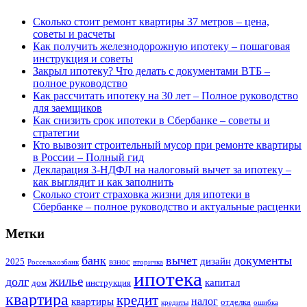
Сколько стоит ремонт квартиры 37 метров – цена,
советы и расчеты
Как получить железнодорожную ипотеку – пошаговая
инструкция и советы
Закрыл ипотеку? Что делать с документами ВТБ –
полное руководство
Как рассчитать ипотеку на 30 лет – Полное руководство
для заемщиков
Как снизить срок ипотеки в Сбербанке – советы и
стратегии
Кто вывозит строительный мусор при ремонте квартиры
в России – Полный гид
Декларация 3-НДФЛ на налоговый вычет за ипотеку –
как выглядит и как заполнить
Сколько стоит страховка жизни для ипотеки в
Сбербанке – полное руководство и актуальные расценки
Метки
банк
вычет
документы
дизайн
2025
взнос
Россельхозбанк
вторичка
ипотека
жилье
долг
капитал
дом
инструкция
квартира
кредит
налог
квартиры
отделка
кредиты
ошибка